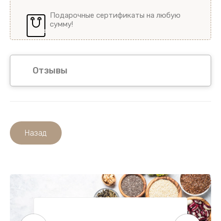
Чипсы/палочки Bombbar протеиновые
Подарочные сертификаты на любую
сумму!
Протеиновый брауни Bombbar
KultLab
Отзывы
Sporty
Назад