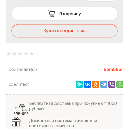
Печенье Bombbar 40гр и 60гр, Овсяное
печенье Bombbar 40гр
В корзину
Маффины и пирожные протеиновые
Купить в один клик
Батончики Bombbar в шоколаде, 40гр
FitnesShock
Печенье суфле DESSERT chikalab
Производитель
BombBar
Печенье SnaqFabriq
Поделиться
Protein rex Пирожные, батончики
Бесплатная доставка при покупке от 1000
Батончики с нугой CHIKALAB
рублей!
Вафли
Дисконтная система скидок для
постоянных клиентов