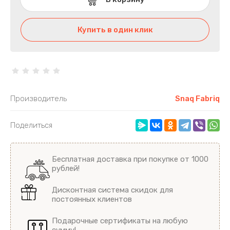
Печенье Bombbar 40гр и 60гр, Овсяное
печенье Bombbar 40гр
Купить в один клик
Маффины и пирожные протеиновые
Батончики Bombbar в шоколаде, 40гр
FitnesShock
Производитель
Snaq Fabriq
Печенье суфле DESSERT chikalab
Поделиться
Печенье SnaqFabriq
Бесплатная доставка при покупке от 1000
Protein rex Пирожные, батончики
рублей!
Батончики с нугой CHIKALAB
Дисконтная система скидок для
постоянных клиентов
Вафли
Подарочные сертификаты на любую
сумму!