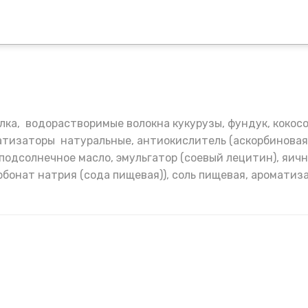
лка, водорастворимые волокна кукурузы, фундук, кокосо
атизаторы натуральные, антиокислитель (аскорбиновая 
 подсолнечное масло, эмульгатор (соевый лецитин), яич
рбонат натрия (сода пищевая)), соль пищевая, ароматиз