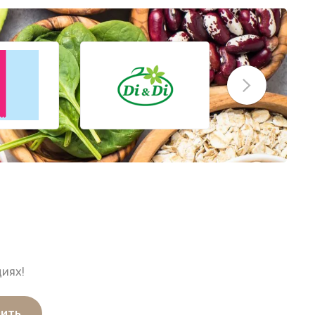
иях!
вить