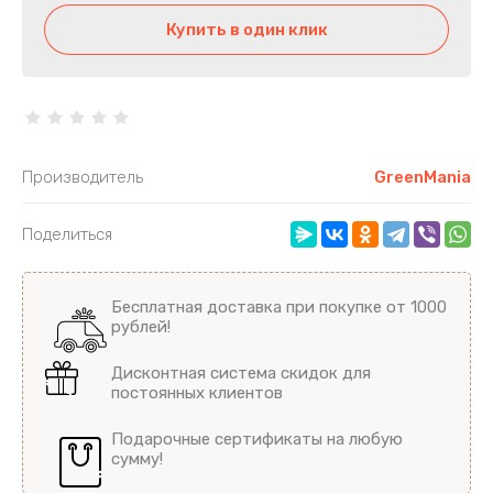
Печенье Bombbar 40гр и 60гр, Овсяное
Купить в один клик
печенье Bombbar 40гр
Маффины и пирожные протеиновые
Батончики Bombbar в шоколаде, 40гр
Производитель
GreenMania
FitnesShock
Поделиться
Печенье суфле DESSERT chikalab
Печенье SnaqFabriq
Бесплатная доставка при покупке от 1000
рублей!
Protein rex Пирожные, батончики
Дисконтная система скидок для
постоянных клиентов
Батончики с нугой CHIKALAB
Подарочные сертификаты на любую
Вафли
сумму!